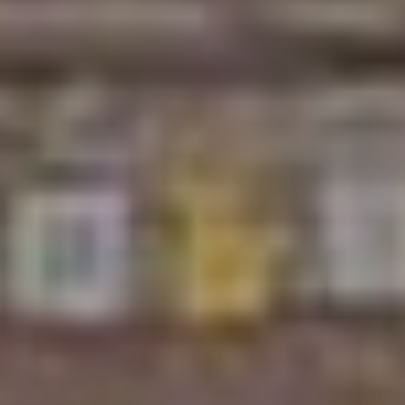
Convocatorias
GESTIÓN ADMINISTRATIVA
Plan de desarrollo y Ordenamiento Territorial - PD
Plan Anual Contratación - PAC
Plan Operativo Anual - POA
Convenios Institucionales
PRESUPUESTO: EJECUCIÓN Y REPORTES
Cédulas presupuestarias y balances
Procesos de contratación
Ejecución Presupuestaria
Obras y proyectos