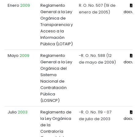
Enero
2009
Reglamento
R. O. No. 507 (19 de
V
General a la Ley
enero de 2005)
docum
Orgánica de
Transparencia y
Acceso a la
Información
Pública (LOTAIP)
Mayo
2009
Reglamento
-R. O. No. 588 (12
V
General a la Ley
de mayo de 2009)
docum
Orgánica del
Sistema
Nacional de
Contratación
Pública
(LOSNCP)
Julio
2003
Reglamento de
-R. O. No. 119 - 07
V
la Ley Orgánica
de julio de 2003
docum
de la
Contraloría