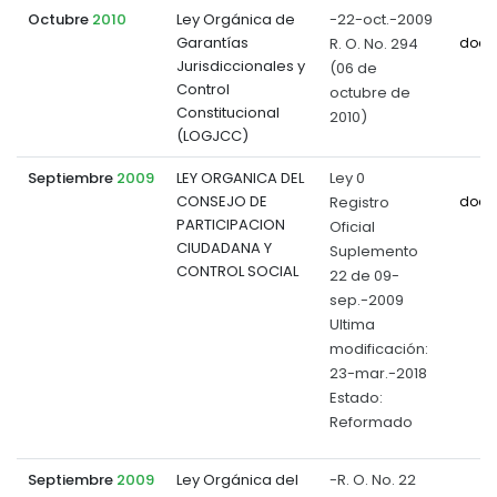
Octubre
2010
Ley Orgánica de
-22-oct.-2009
Garantías
R. O. No. 294
docu
Jurisdiccionales y
(06 de
Control
octubre de
Constitucional
2010)
(LOGJCC)
Septiembre
2009
LEY ORGANICA DEL
Ley 0
CONSEJO DE
Registro
docu
PARTICIPACION
Oficial
CIUDADANA Y
Suplemento
CONTROL SOCIAL
22 de 09-
sep.-2009
Ultima
modificación:
23-mar.-2018
Estado:
Reformado
Septiembre
2009
Ley Orgánica del
-R. O. No. 22