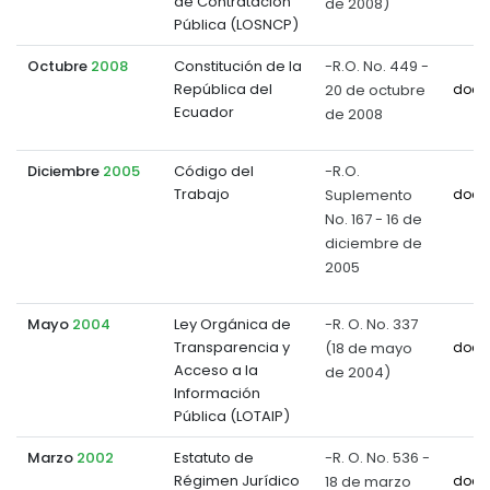
de Contratación
de 2008)
Pública (LOSNCP)
Octubre
2008
Constitución de la
-R.O. No. 449 -
República del
20 de octubre
docu
Ecuador
de 2008
Diciembre
2005
Código del
-R.O.
Trabajo
Suplemento
docu
No. 167 - 16 de
diciembre de
2005
Mayo
2004
Ley Orgánica de
-R. O. No. 337
Transparencia y
(18 de mayo
docu
Acceso a la
de 2004)
Información
Pública (LOTAIP)
Marzo
2002
Estatuto de
-R. O. No. 536 -
Régimen Jurídico
18 de marzo
docu