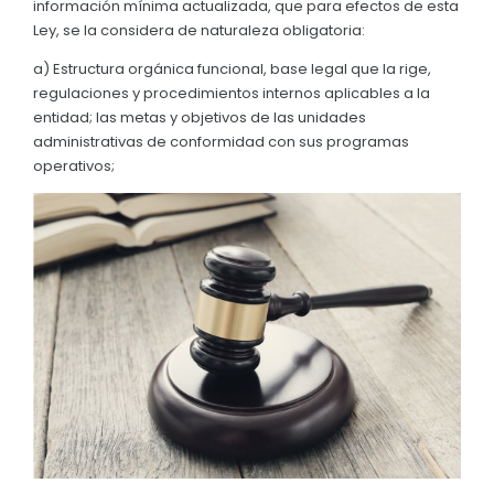
información mínima actualizada, que para efectos de esta
Convocatorias
Ley, se la considera de naturaleza obligatoria:
GESTIÓN ADMINISTRATIVA
a) Estructura orgánica funcional, base legal que la rige,
regulaciones y procedimientos internos aplicables a la
Plan de desarrollo y Ordenamiento Territorial - PD
entidad; las metas y objetivos de las unidades
administrativas de conformidad con sus programas
Plan Anual Contratación - PAC
operativos;
Plan Operativo Anual - POA
Convenios Institucionales
PRESUPUESTO: EJECUCIÓN Y REPORTES
Cédulas presupuestarias y balances
Procesos de contratación
Ejecución Presupuestaria
Obras y proyectos