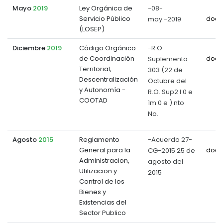
Mayo
2019
Ley Orgánica de
-08-
Servicio Público
may.-2019
docu
(LOSEP)
Diciembre
2019
Código Orgánico
-R.O
de Coordinación
Suplemento
docu
Territorial,
303 (22 de
Descentralización
Octubre del
y Autonomía -
R.O. Sup2 l 0 e
COOTAD
1m 0 e ) nto
No.
Agosto
2015
Reglamento
-Acuerdo 27-
General para la
CG-2015 25 de
docu
Administracion,
agosto del
Utilizacion y
2015
Control de los
Bienes y
Existencias del
Sector Publico