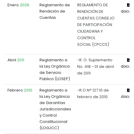
Enero
2026
Reglamento de
REGLAMENTO DE
V
Rendición de
RENDICIÓN DE
docum
Cuentas
CUENTAS CONSEJO
DE PARTICIPACIÓN
CIUDADANA Y
CONTROL
SOCIAL (CPCCS)
Abril
2011
Reglamento a
-R. O. Suplemento
V
la Ley Orgánica
No. 418 - 01 de abril
docum
de Servicio
de 2011
Público (LOSEP)
Febrero
2010
Reglamento a
-R.O N° 127 10 de
V
la Ley Orgánica
febrero de 2010
docum
de Garantías
Jurisdiccionales
y Control
Constitucional
(LOGJCC)