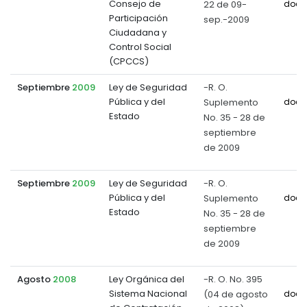
Consejo de
22 de 09-
docu
Participación
sep.-2009
Ciudadana y
Control Social
(CPCCS)
Septiembre
2009
Ley de Seguridad
-R. O.
Pública y del
Suplemento
docu
Estado
No. 35 - 28 de
septiembre
de 2009
Septiembre
2009
Ley de Seguridad
-R. O.
Pública y del
Suplemento
docu
Estado
No. 35 - 28 de
septiembre
de 2009
Agosto
2008
Ley Orgánica del
-R. O. No. 395
Sistema Nacional
(04 de agosto
docu