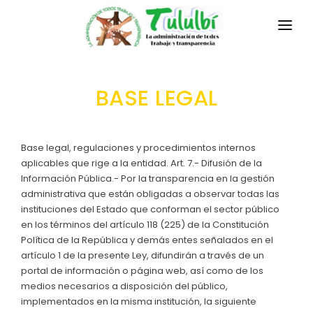
INICIO
BASE LEGAL
LA PARROQUIA
RESEÑA HISTÓRICA
GAD
Base legal, regulaciones y procedimientos internos
Historia Antigua
aplicables que rige a la entidad. Art. 7.- Difusión de la
TRANSPARENCIA
Información Pública.- Por la transparencia en la gestión
Historia Actual
administrativa que están obligadas a observar todas las
GESTIÓN Y PRESUPUESTO
instituciones del Estado que conforman el sector público
Símbolos Cívicos
en los términos del artículo 118 (225) de la Constitución
GESTIÓN INSTITUCIONAL
MECANISMOS DE PARTICIPACIÓN
GEOGRAFÍA
Política de la República y demás entes señalados en el
Sesiones Ordinarias
artículo 1 de la presente Ley, difundirán a través de un
TURISMO
Ubicación
CIUDADANÍA ACTIVA
portal de información o página web, así como de los
Sesiones Extraordinarias
medios necesarios a disposición del público,
Clima
Solicitud de acceso información pública
implementados en la misma institución, la siguiente
Resoluciones
NEW