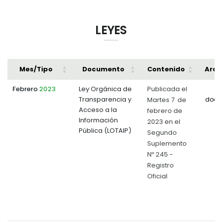
LEYES
Mes/Tipo
Documento
Contenido
Arch
Febrero
2023
Ley Orgánica de
Publicada el
Transparencia y
Martes 7 de
docu
Acceso a la
febrero de
Información
2023 en el
Pública (LOTAIP)
Segundo
Suplemento
Nº 245 -
Registro
Oficial