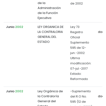
de la
de 2002
Administración
de la Función
Ejecutiva
Junio
2002
LEY ORGANICA DE
Ley 73
LA CONTRALORIA
Registro
docu
GENERAL DEL
Oficial
ESTADO
Suplemento
595 de 12-
jun.-2002
Ultima
modificación:
07-jul.-2017
Estado:
Reformado
Junio
2002
Ley Orgánica de
-Suplemento
la Contraloría
del R.O No.
docu
General del
595 (12 de