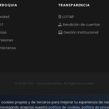
ARROQUIA
TRANSPARENCIA
ridad
LOTAIP
OT
Rendición de cuentas
cias
Gestión Institucional
isiones
táctenos
© 2026 TSW - TecnoServiWeb. All Rights Reserved.
s cookies propias y de terceros para mejorar tu experiencia de na
r navegando aceptas nuestra
política de cookies
,
política de priv