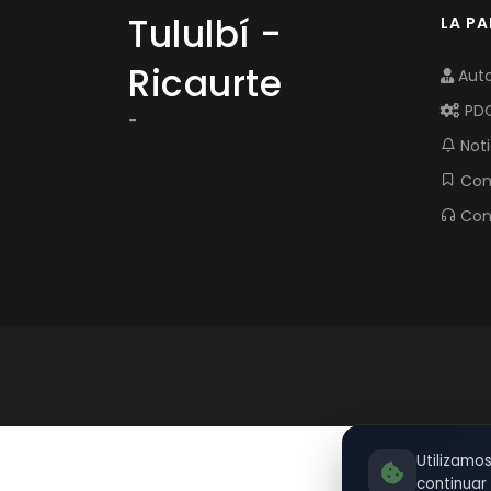
Tululbí -
LA P
Ricaurte
Auto
PD
-
Noti
Com
Con
Utilizamo
continua