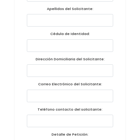
Convocatorias
Apellidos del Solicitante:
GESTIÓN ADMINISTRATIVA
Plan de desarrollo y Ordenamiento Territorial - PD
Cédula de Identidad:
Plan Anual Contratación - PAC
Plan Operativo Anual - POA
Dirección Domiciliaria del Solicitante:
Convenios Institucionales
PRESUPUESTO: EJECUCIÓN Y REPORTES
Correo Electrónico del Solicitante:
Cédulas presupuestarias y balances
Procesos de contratación
Teléfono contacto del solicitante:
Ejecución Presupuestaria
Obras y proyectos
Detalle de Petición: